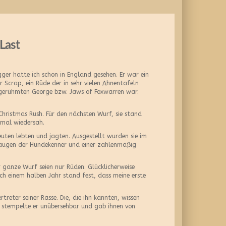
Last
ger hatte ich schon in England gesehen. Er war ein
r Scrap, ein Rüde der in sehr vielen Ahnentafeln
elgerühmten George bzw. Jaws of Foxwarren war.
ristmas Rush. Für den nächsten Wurf, sie stand
nmal wiedersah.
uten lebten und jagten. Ausgestellt wurden sie im
saugen der Hundekenner und einer zahlenmäßig
 ganze Wurf seien nur Rüden. Glücklicherweise
h einem halben Jahr stand fest, dass meine erste
eter seiner Rasse. Die, die ihn kannten, wissen
er stempelte er unübersehbar und gab ihnen von