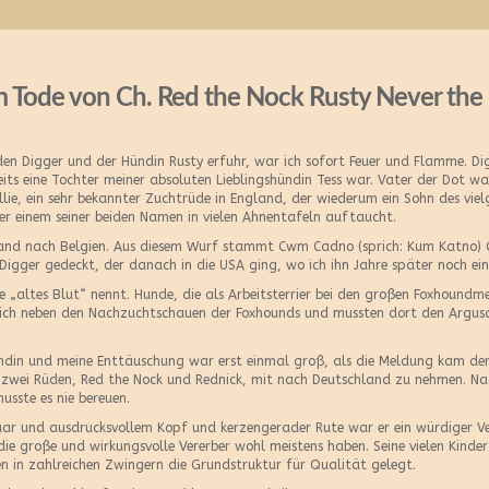
 Tode von Ch. Red the Nock Rusty Never the 
n Digger und der Hündin Rusty erfuhr, war ich sofort Feuer und Flamme. Dig
eits eine Tochter meiner absoluten Lieblingshündin Tess war. Vater der Dot wa
lie, ein sehr bekannter Zuchtrüde in England, der wiederum ein Sohn des vi
nter einem seiner beiden Namen in vielen Ahnentafeln auftaucht.
and nach Belgien. Aus diesem Wurf stammt Cwm Cadno (sprich: Kum Katno) Ch
 Digger gedeckt, der danach in die USA ging, wo ich ihn Jahre später noch ei
„altes Blut“ nennt. Hunde, die als Arbeitsterrier bei den großen Foxhoundme
eich neben den Nachzuchtschauen der Foxhounds und mussten dort den Argu
ündin und meine Enttäuschung war erst einmal groß, als die Meldung kam der
r zwei Rüden, Red the Nock und Rednick, mit nach Deutschland zu nehmen. Nac
usste es nie bereuen.
r und ausdrucksvollem Kopf und kerzengerader Rute war er ein würdiger Vertr
die große und wirkungsvolle Vererber wohl meistens haben. Seine vielen Kind
n in zahlreichen Zwingern die Grundstruktur für Qualität gelegt.