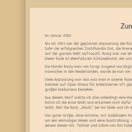
Zum
Im Januar 2002
Als ich 1991 von der geplanten Anpaarung des Rüde
Sohn der erfolgreichen Zuchthündin Dot, die ihrers
auf der ganzen Welt auftaucht. Rusty war von Wil
Dieser Rüde ist ebenfalls ein Schlüsselhund, der u
Die Hündin Rusty kam von Scrap tragend aus Engl
inzwischen in den Niederlanden, wurde sie nun von
Diese Anpaarung war das was man in unserer Rasse 
Sommer auf Open Shows für Arbeitsterrier oft gl
großen Konkurrenz bestehen.
Aus diesem Wurf wollte ich also unbedingt eine H
hatte ich die erste Wahl und entschied mich dafü
Wahl, Red the Nock, „Nocki“, bei mir blieb und ich m
Von guter Größe, ohne Extreme, mit tadellosem Haa
um sein einmaliges Wesen und seine Ausstrahlung, 
seinem Wesen mit. Töchter und Söhne von ihm habe