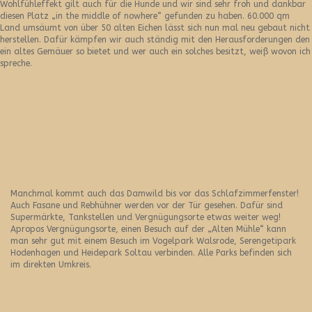
Wohlfühleffekt gilt auch für die Hunde und wir sind sehr froh und dankbar
diesen Platz „in the middle of nowhere“ gefunden zu haben. 60.000 qm
Land umsäumt von über 50 alten Eichen lässt sich nun mal neu gebaut nicht
herstellen. Dafür kämpfen wir auch ständig mit den Herausforderungen den
ein altes Gemäuer so bietet und wer auch ein solches besitzt, weiß wovon ich
spreche.
Manchmal kommt auch das Damwild bis vor das Schlafzimmerfenster!
Auch Fasane und Rebhühner werden vor der Tür gesehen. Dafür sind
Supermärkte, Tankstellen und Vergnügungsorte etwas weiter weg!
Apropos Vergnügungsorte, einen Besuch auf der „Alten Mühle“ kann
man sehr gut mit einem Besuch im Vogelpark Walsrode, Serengetipark
Hodenhagen und Heidepark Soltau verbinden. Alle Parks befinden sich
im direkten Umkreis.